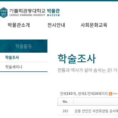
박물관소개
전시안내
사회문화교육
학술활동
학술조사
학술세미나
전체
183
개, 현재
1
/전체
16
페이지
No.
183
강릉 안인진 자연휴양림 공사