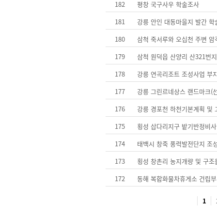
182
평창 국구사우 학술조사
181
강릉 안인 대동마을지 발간 
180
삼척 죽서루와 오십천 주변 암
179
삼척 원덕읍 산양리 산321번
178
강릉 연곡리조트 조성사업 부
177
강릉 그린르네상스 랜드마크(
176
강릉 경포천 하천기본계획 및
175
횡성 삽다리지구 밭기반정비사
174
태백시 창죽 풍력발전단지 조
173
횡성 창촌리 농지개량 및 구조
172
동해 복합화물차휴게소 건립부
1