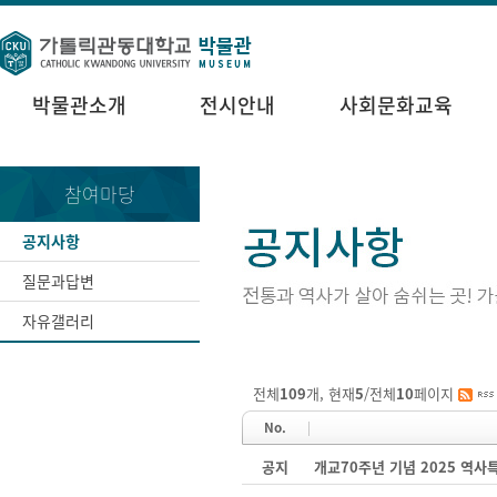
박물관소개
전시안내
사회문화교육
참여마당
공지사항
질문과답변
자유갤러리
전체
109
개, 현재
5
/전체
10
페이지
No.
공지
개교70주년 기념 2025 역