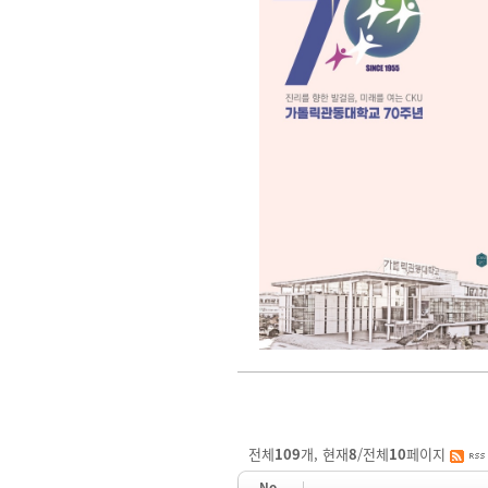
전체
109
개, 현재
8
/전체
10
페이지
No.