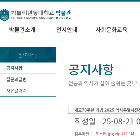
박물관소개
전시안내
사회문화교육
참여마당
공지사항
질문과답변
자유갤러리
개교70주년 기념 2025 역사특별사진
작성일
25-08-21 
첨부파일
포스터.jpg.zip (14.1M)