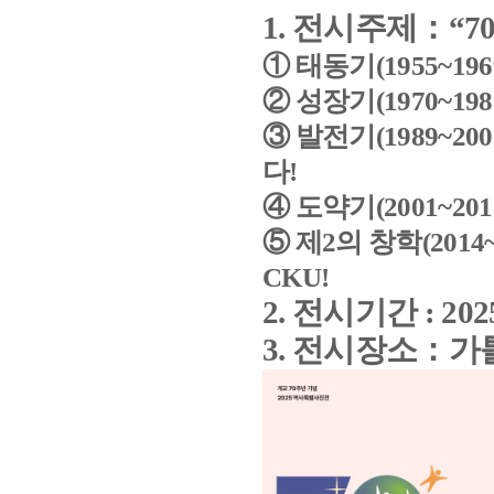
1.
전시주제
：
“7
①
태동기
(1955~196
②
성장기
(1970~198
③
발전기
(1989~200
다
!
④
도약기
(2001~201
⑤
제
2
의 창학
(2014
CKU!
2.
전시기간
: 202
3.
전시장소
：
가