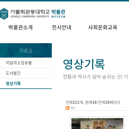
박물관소개
전시안내
사회문화교육
자료실
이달의소장유물
도서발간
영상기록
전체
211
개, 현재
18
/전체
18
페이지