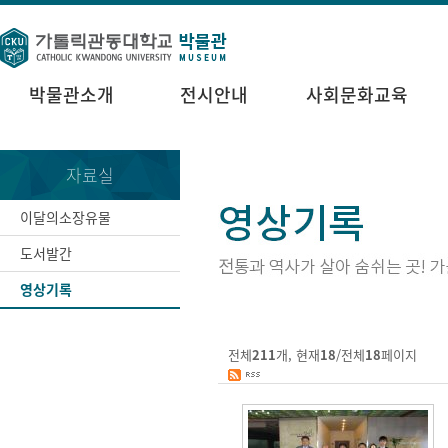
박물관소개
전시안내
사회문화교육
자료실
이달의소장유물
도서발간
영상기록
전체
211
개, 현재
18
/전체
18
페이지