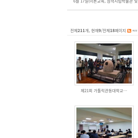
6월 17일(이론교육, 삼척시립박물관 및
전체
211
개, 현재
9
/전체
18
페이지
제21회 가톨릭관동대학교…