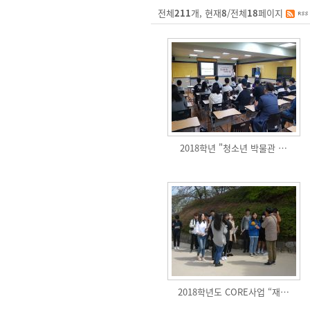
전체
211
개, 현재
8
/전체
18
페이지
2018학년 "청소년 박물관 …
2018학년도 CORE사업 “재…