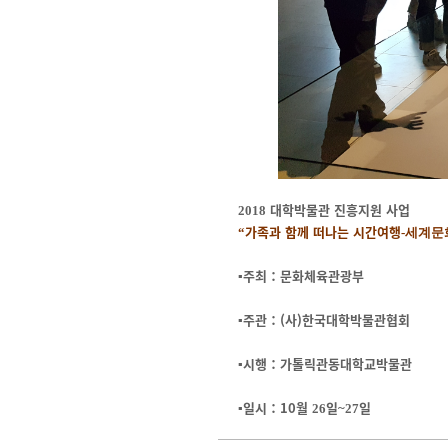
대학박물관 진흥지원 사업
2018
가족과 함께 떠나는 시간여행
“
-세계
▪
주최
：문화체육관광부
▪주관
：(사)한국대학박물관협회
▪시행
：가톨릭관동대학교박물관
▪
일시
：10
월
일
일
26
~27