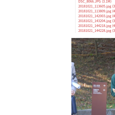
DSC_8066.JPG (3.1M)
20181021_113605.jpg (3
20181021_113809.jpg (4
20181021_142003.jpg (4
20181021_143204.jpg (3
20181021_144218.jpg (4
20181021_144228.jpg (3