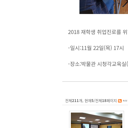
2018 재학생 취업진로를 위
-일시:11월 22일(목) 17시
-장소:박물관 시청각교육실(
전체
211
개, 현재
5
/전체
18
페이지