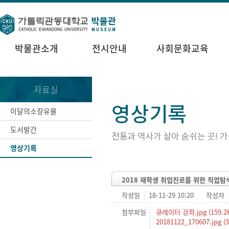
박물관소개
전시안내
사회문화교육
자료실
이달의소장유물
도서발간
영상기록
2018 재학생 취업진로를 위한 직업탐
작성일
18-11-29 10:20
작성자
첨부파일
큐레이터 강좌.jpg (159.2
20181122_170607.jpg (3