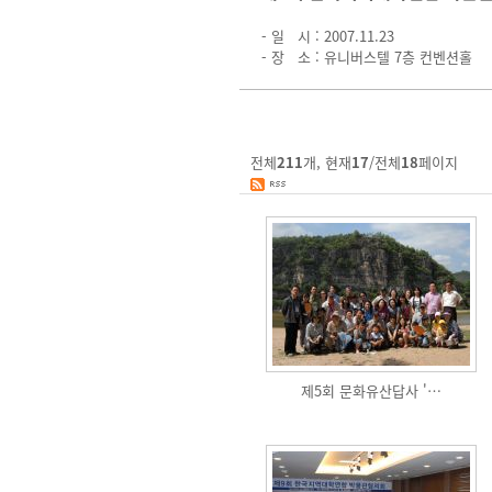
- 일 시 : 2007.11.23
- 장 소 : 유니버스텔 7층 컨벤션홀
전체
211
개, 현재
17
/전체
18
페이지
제5회 문화유산답사 '…