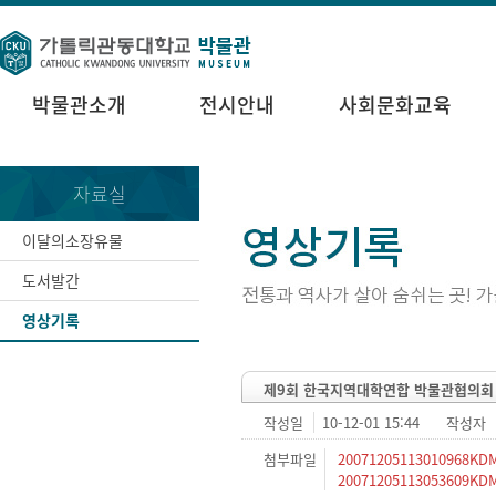
박물관소개
전시안내
사회문화교육
자료실
이달의소장유물
도서발간
영상기록
제9회 한국지역대학연합 박물관협의회
작성일
10-12-01 15:44
작성자
첨부파일
20071205113010968KDM_
20071205113053609KDM_