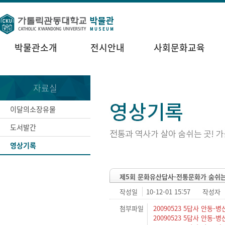
박물관소개
전시안내
사회문화교육
자료실
이달의소장유물
도서발간
영상기록
제5회 문화유산답사-전통문화가 숨쉬는 
작성일
10-12-01 15:57
작성자
첨부파일
20090523 5답사 안동-병산
20090523 5답사 안동-병산