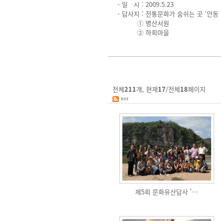
- 일 시 : 2009.5.23
- 답사지 : 전통문화가 숨쉬는 곳 ‘안
① 병산서원
② 하회마을
전체
211
개, 현재
17
/전체
18
페이지
제5회 문화유산답사 '…