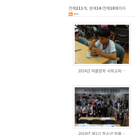
전체
211
개, 현재
14
/전체
18
페이지
2014년 여름방학 사회교육…
2014년 제1기 청소년 박물…