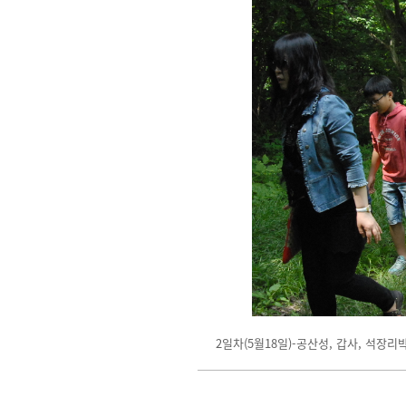
2일차(5월18일)-공산성, 갑사, 석장리