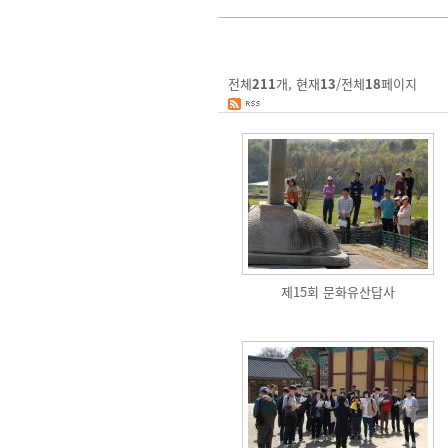
전체
211
개, 현재
13
/전체
18
페이지
제15회 문화유산답사