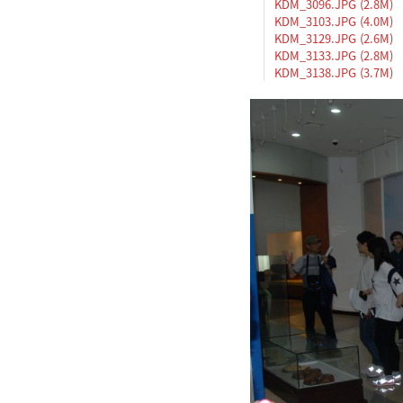
KDM_3096.JPG (2.8M)
KDM_3103.JPG (4.0M)
KDM_3129.JPG (2.6M)
KDM_3133.JPG (2.8M)
KDM_3138.JPG (3.7M)