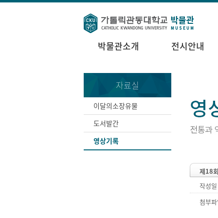
박물관소개
전시안내
자료실
이달의소장유물
도서발간
영상기록
제18
작성일
첨부파