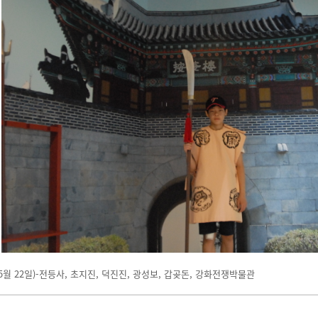
5월 22일)-전등사, 초지진, 덕진진, 광성보, 갑곶돈, 강화전쟁박물관