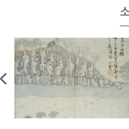
；심문)
·왕부
께 삼법