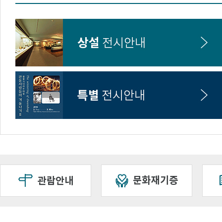
양양 상평초등학교 학생 및 교직원 대학 방문 및 캠퍼스 투어(사범대 지리…