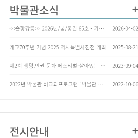
박물관소식
<<솔향강릉>> 2026년/봄/통권 65호 - 가톨릭관동대학교 박물관 소개
2026-04-0
개교70주년 기념 2025 역사특별사진전 개최
2025-08-2
제2회 생명.인권 문화 페스티벌-살아있는 모든 것들을 위한 다채로운 축제-…
2023-09-0
2022년 박물관 비교과프로그램 "박물관 문화아카데미(4차)" 참가자 모집 안내
2022-10-0
전시안내