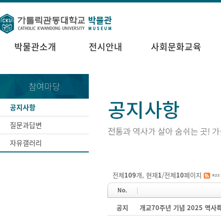
박물관소개
전시안내
사회문화교육
참여마당
공지사항
질문과답변
자유갤러리
전체
109
개, 현재
1
/전체
10
페이지
No.
공지
개교70주년 기념 2025 역