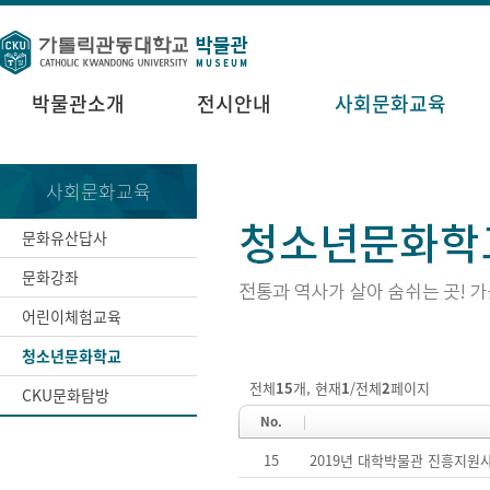
박물관소개
전시안내
사회문화교육
사회문화교육
문화유산답사
문화강좌
어린이체험교육
청소년문화학교
전체
15
개, 현재
1
/전체
2
페이지
CKU문화탐방
No.
15
2019년 대학박물관 진흥지원