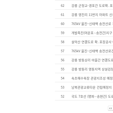
62
강릉 군정교­-경포간 도로확․
61
강릉 영진리 11번지 아파트 
60
765kV 울진~신태백 송전선로
59
개발촉진(여운포∼송전간)지구
58
설악산 연결도로 확․포장공사
57
765kV 울진~신태백 송전선
56
강릉 방동상리 마을간 연결도로
55
강릉 방동리 영동지역 상설검정
54
속초해수욕장 관광지조성 예정
53
남북관광교류타운 건립예정지 
52
국도 7호선 (명파∼송현간) 도