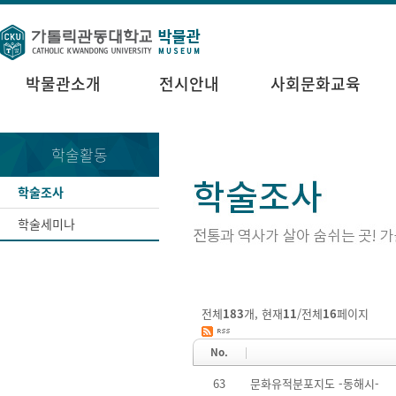
박물관소개
전시안내
사회문화교육
학술활동
학술조사
학술세미나
전체
183
개, 현재
11
/전체
16
페이지
No.
63
문화유적분포지도 -동해시-