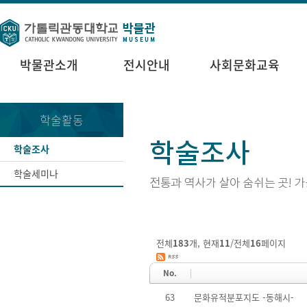
박물관소개
전시안내
사회문화교육
학술활동
학술조사
학술세미나
전체
183
개, 현재
11
/전체
16
페이지
No.
63
문화유적분포지도 -동해시-