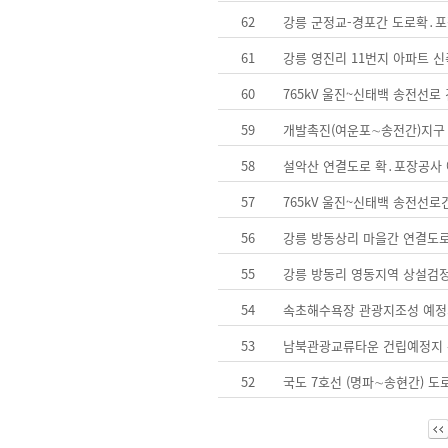
62
강릉 군정교­-경포간 도로확․
61
강릉 영진리 11번지 아파트 
60
765kV 울진~신태백 송전선로
59
개발촉진(여운포∼송전간)지구
58
설악산 연결도로 확․포장공사
57
765kV 울진~신태백 송전선
56
강릉 방동상리 마을간 연결도로
55
강릉 방동리 영동지역 상설검정
54
속초해수욕장 관광지조성 예정
53
남북관광교류타운 건립예정지 
52
국도 7호선 (명파∼송현간) 도