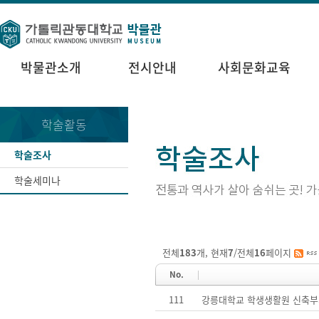
박물관소개
전시안내
사회문화교육
학술활동
학술조사
학술세미나
전체
183
개, 현재
7
/전체
16
페이지
No.
111
강릉대학교 학생생활원 신축부