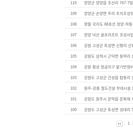
110
양양군 양양읍 조산리 767-
109
양양군 손양면 주리 초지조성
108
영월 국지도 88호선 정양-하동
107
양양 낙산 골프리조트 조성사
106
강원 고성군 토성면 신평리 산1
105
강원도 삼척시 근덕면 동막리 
104
강원 횡성 정금지구 밭기반정
103
강원도 고성군 간성읍 탑동리 
102
원주-강릉 철도건설 부대시설
101
강원도 원주시 문막읍 문화재
100
강원도 고성군 토성면 성대리 54
1