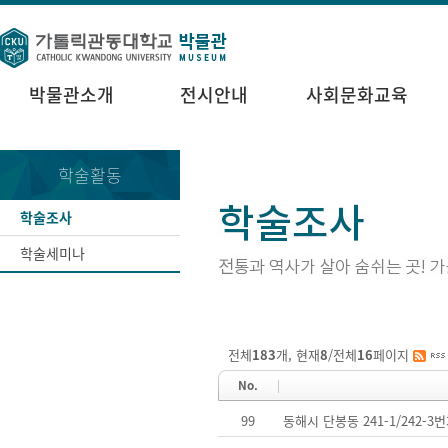
박물관소개
전시안내
사회문화교육
학술활동
학술조사
학술세미나
전체
183
개, 현재
8
/전체
16
페이지
No.
99
동해시 단봉동 241-1/242-