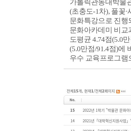
가톨릭관동대박물관
(
초충도
-1
차
),
풀꽃
·
문화특강으로 진행
문화아카데미 비교
도평균
4.74
점
(5.0
만
(5.0
만점
/91.4
점
)
에 
우수 교육프로그램
전체
15
개, 현재
1
/전체
2
페이지
No.
15
2022년 1학기 "박물관 문화아
14
2021년「대학혁신지원사업」