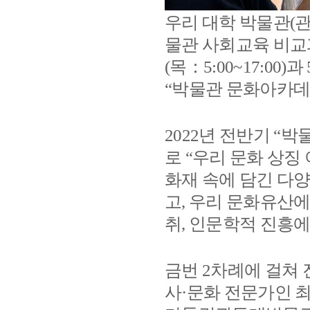
우리 대학 박물관
(
물관 사회교육 비
(
목
：
5:00~17:00)
과
“
박물관 문화아카
2022
년 전반기
“
박
로
“
우리 문화 상징
화재 속에 담긴 다
고
,
우리 문화유산에
취
,
인문학적 진흥에
금번
2
차례에 걸쳐
사
·
문화 전문가인 