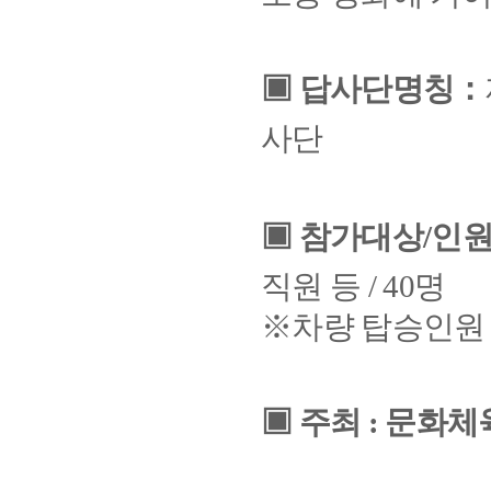
▣
답사단명칭
：
사단
▣
참가대상
/
인
직원 등
/ 40
명
※
차량 탑승인원
▣
주최
:
문화체