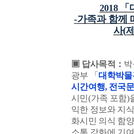
2018
「
-
가족과 함께
사
(
▣
답사목적
：
박
광부
「
대학박물
시간여행
,
전국
시민
(
가족 포함
)
익한 정보와 지식
화시민 의식 함양
소통 강화에 기