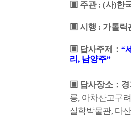
▣
주관
: (
사
)
한
▣
시행
:
가톨릭
▣
답사주제
：
“
리
,
남양주
”
▣
답사장소
：
경
릉
,
아차산고구
실학박물관
,
다