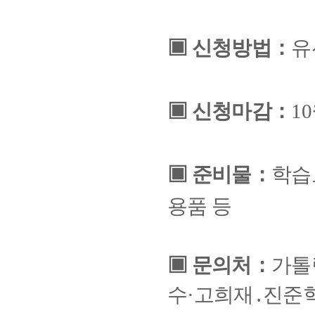
▣
신청방법
：
유
▣
신청마감
：
10
▣
준비물
：
학습
용품 등
▣
문의처
：
가톨
수
·
고희재
․
진준