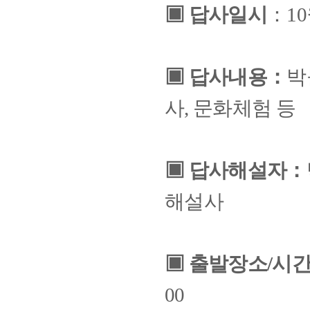
▣
답사일시
：
10
▣
답사내용
：
박
사
,
문화체험 등
▣
답사해설자
：
해설사
▣
출발장소
/
시
00