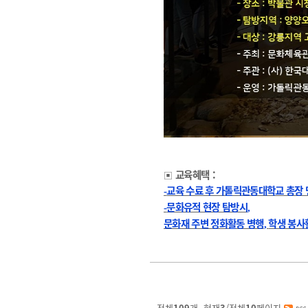
교육혜택
：
▣
교육 수료 후 가톨릭관동대학교 총장 
-
문화유적 현장 탐방시
-
,
문화재 주변 정화활동 병행
학생 봉사
,
전체
109
개, 현재
3
/전체
10
페이지