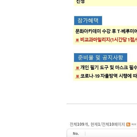
전체
109
개, 현재
1
/전체
10
페이지
No.