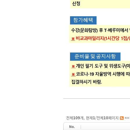
전체
109
개, 현재
1
/전체
10
페이지
No.