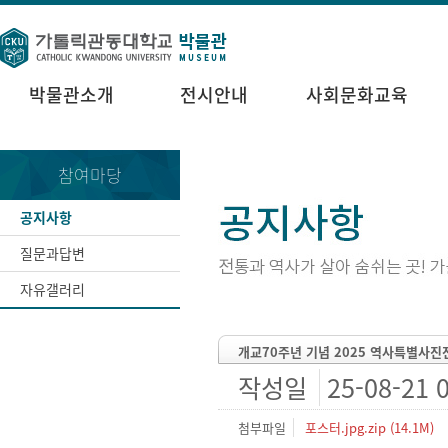
박물관소개
전시안내
사회문화교육
참여마당
공지사항
질문과답변
자유갤러리
개교70주년 기념 2025 역사특별사진
작성일
25-08-21 
첨부파일
포스터.jpg.zip (14.1M)