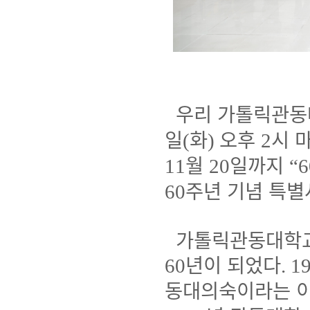
우리 가톨릭관동
일
화
오후
시 
(
)
2
월
일까지
11
20
“6
주년 기념 특
60
가톨릭관동대학교
년이 되었다
60
. 1
동대의숙이라는 이