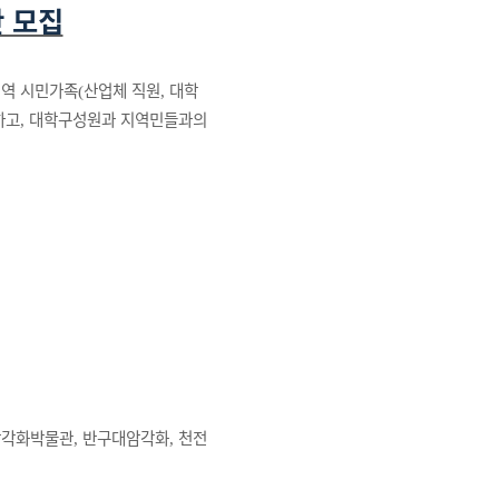
 모집
지역 시민가족
산업체 직원
대학
(
,
하고
대학구성원과 지역민들과의
,
암각화박물관
반구대암각화
천전
,
,