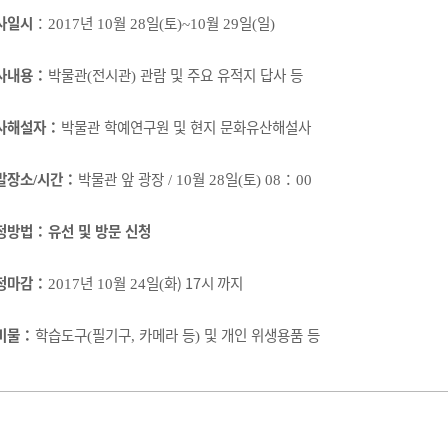
사일시
：
년
월
일
토
월
일
일
2017
10
28
(
)~10
29
(
)
사내용
：
박물관
전시관
관람 및 주요 유적지 답사 등
(
)
사해설자
：
박물관 학예연구원 및 현지 문화유산해설사
발장소
시간
：
박물관 앞 광장
월
일
토
：
/
/ 10
28
(
) 08
00
청방법
：유선 및 방문 신청
청마감
：
년
월
일
화
) 17시 까지
2017
10
24
(
비물
：
학습도구
필기구
카메라 등
및 개인 위생용품 등
(
,
)