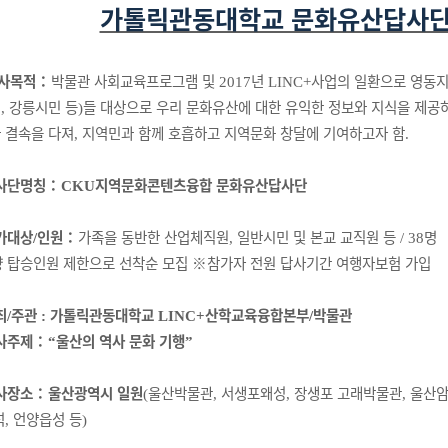
가톨릭관동대학교 문화유산답사단
사목적
：
박물관 사회교육프로그램
및
년
사업의 일환으로 영동
2017
LINC+
원
강릉시민 등
들 대상으로
우리 문화유산에 대한 유익한 정보와 지식을 제공
,
)
 결속을 다져
지역민과 함께 호흡하고 지역문화 창달에 기여하고자
함
,
.
사단명칭
：
지역문화콘텐츠융합 문화유산답사단
CKU
가대상
인원
：
가족을 동반한 산업체직원
일반시민 및 본교 교직원 등
명
/
,
/ 38
 탑승인원 제한으로 선착순 모집
※
참가자 전원 답사기간 여행자보험 가입
최
주관
가톨릭관동대학교
산학교육융합본부
박물관
/
:
LINC+
/
사주제
：
울산의 역사 문화 기행
“
”
사장소
：
울산광역시 일원
울산박물관
서생포왜성
장생포 고래박물관
울산
(
,
,
,
석
언양읍성 등
,
)