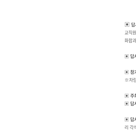
▣
답
교직
화합과
▣
답
▣
참
※
차량
▣
주
▣
답
▣
답
리 각