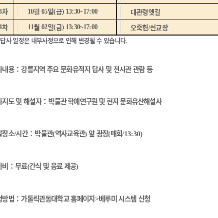
차
월
일
금
대관령옛길
3
10
05
(
) 13:30~17:00
차
월
일
금
오죽헌
선교장
4
11
02
(
) 13:30~17:00
/
 답사 일정은 내부사정으로 인해 변경될 수 있습니다
.
사내용
：
강릉지역 주요 문화유적지 답사 및 전시관 관람 등
사지도 및 해설자
：
박물관 학예연구원 및 현지 문화유산해설사
발장소
시간
：
박물관
역사교육관
앞 광장
매회
/
(
)
(
/13:30)
가비
：
무료
간식 및 음료 제공
(
)
청방법
：
가톨릭관동대학교 홈페이지
베루미 시스템 신청
>