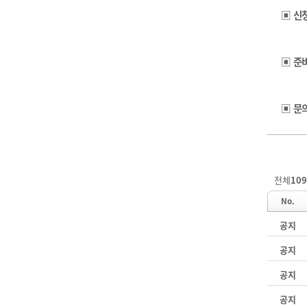
▣
신
▣
준
▣
문
전체
109
No.
공지
공지
공지
공지