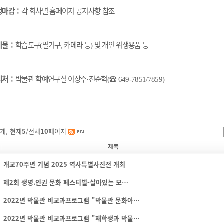
청마감
：
각 회차별 홈페이지 공지사항 참조
비물
：
학습도구
필기구
카메라 등
및 개인 위생용품 등
(
,
)
의처
：
박물관 학예연구실 이상수
진준혁
☎
·
(
649-7851/7859)
개, 현재
5
/전체
10
페이지
제목
개교70주년 기념 2025 역사특별사진전 개최
제2회 생명.인권 문화 페스티벌-살아있는 모…
2022년 박물관 비교과프로그램 "박물관 문화아…
2022년 박물관 비교과프로그램 "재학생과 박물…