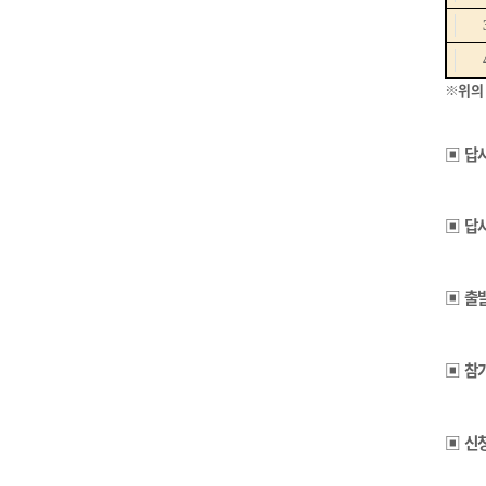
※
위의
▣
답
▣
답
▣
출
▣
참
▣
신