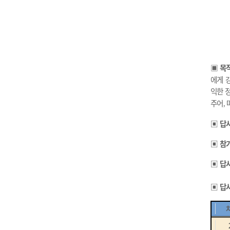
목
▣
에게 
익한 
주어
,
▣
답
▣
참
▣
답
▣
답