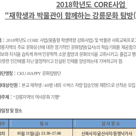
2018학년도 CORE사업
“재학생과 박물관이 함께하는 강릉문화 탐방
적
：
학년도
사업
맞춤형 학생역량 강화사업
및 박물관 사회교육프로
2018
CORE
(
)
강릉지역의 주요 문화유산에 대한 정기적인 문화탐방
답사
의 학습기회를 제공함으
(
)
정보와 지식을 습득케 하여 인문학적 소양 함양과 문화의식을 고취시키고
즐겁고 행
,
따뜻한 인간애를 지닌 열정적이고 진실된 인재를 양성하는데 기여하고자 함
.
사단명칭
：
문화탐방단
CKU-HAPPY
가대상
인원
：
본교 재학생
명 내외
※
버스 차량 탑승인원 제한으로 선착순 모집
/
/ 40
사주제
：
강릉지역의 역사문화 기행
“
”
사일정 및 장소
차수
일 시
답 사 장 소
2차
월
일
금
신복사지
굴산사지
등명낙가사
05
11
(
) 13:30~17:00
/
/