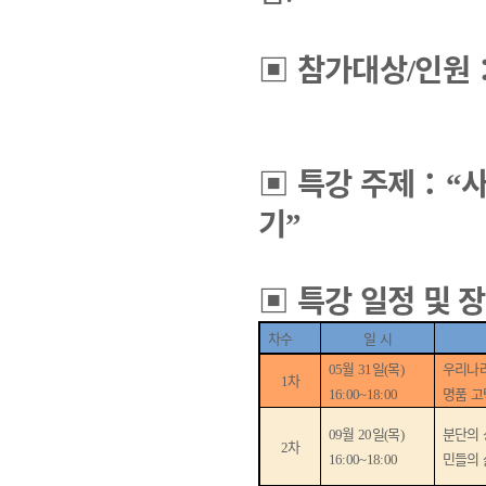
▣
참가대상
인원
/
▣
특강 주제
：
사
“
기
”
▣
특강 일정 및 
차수
일 시
월
일
목
우리나
05
31
(
)
차
1
명품 고
16:00~18:00
월
일
목
분단의 
09
20
(
)
차
2
민들의 
16:00~18:00