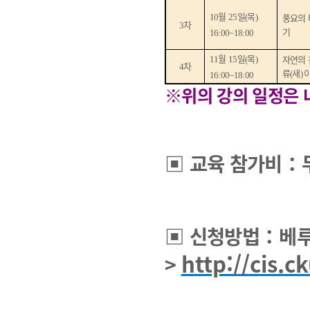
월
일
목
풍요의 
10
25
(
)
차
3
기
16:00~18:00
월
일
목
자연의 
11
15
(
)
차
4
류
새
(
)
16:00~18:00
※
위의 강의 일정은
▣
교육 참가비
：
▣
신청방법
：
베루
http://cis.c
>