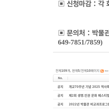
▣
신청마감
：
각 
▣
문의처
：
박물관
649-7851/7859)
전체
109
개, 현재
5
/전체
10
페이지
No.
공지
개교70주년 기념 2025 역
공지
제2회 생명.인권 문화 페스티
공지
2022년 박물관 비교과프로그