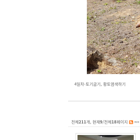
4일차-토기굽기, 황토염색하기
전체
211
개, 현재
9
/전체
18
페이지