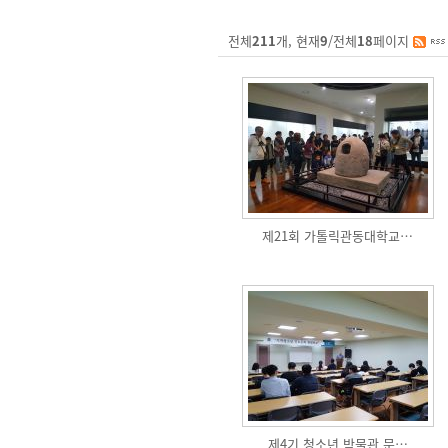
전체
211
개, 현재
9
/전체
18
페이지
제21회 가톨릭관동대학교…
제4기 청소년 박물관 문…