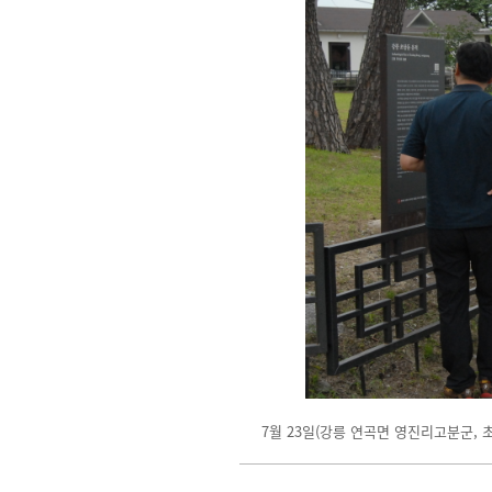
7월 23일(강릉 연곡면 영진리고분군, 