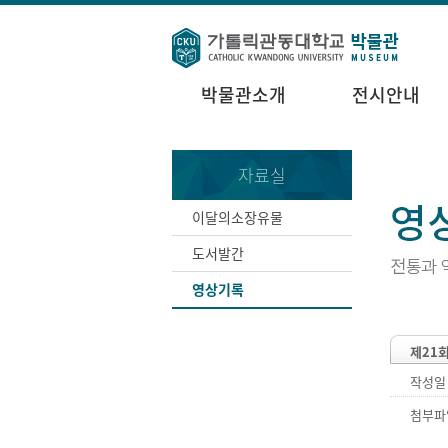
박물관소개
전시안내
자료실
이달의소장유물
도서발간
영상기록
제21
작성일
첨부파