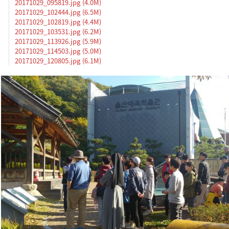
20171029_095819.jpg (4.0M)
20171029_102444.jpg (6.5M)
20171029_102819.jpg (4.4M)
20171029_103531.jpg (6.2M)
20171029_113926.jpg (5.9M)
20171029_114503.jpg (5.0M)
20171029_120805.jpg (6.1M)