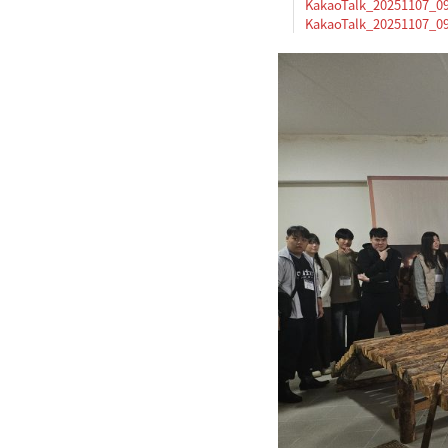
KakaoTalk_20251107_09
KakaoTalk_20251107_09