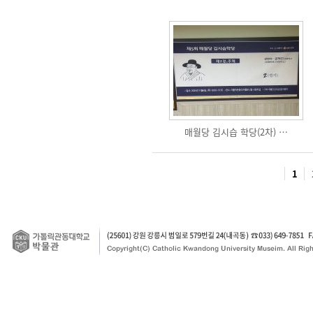
매월당 김시습 학당(2차) …
1