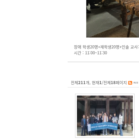
장애 학생20명+재학생20명+인솔 교사:
시간 : 11:00~11:30
전체
211
개, 현재
1
/전체
18
페이지