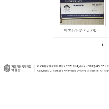
매월당 김시습 학당(2차) …
1